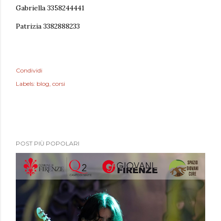
Gabriella 3358244441
Patrizia 3382888233
Condividi
Labels:
blog
corsi
POST PIÙ POPOLARI